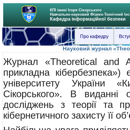
КПІ імені Ігоря Сікорського
Навчально-науковий Фізико-Технічний Інс
Кафедра інформаційної безпеки
Про кафедру
Всту
Науковий журнал «Theore
Журнал «Theoretical and A
прикладна кібербезпека») 
університету України «Ки
Сікорського». В виданні 
досліджень з теорії та пр
кібернетичного захисту її об