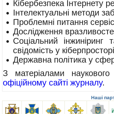
Кібербезпека Інтернету р
Інтелектуальні методи за
Проблемні питання сервісі
Дослідження вразливостей
Соціальний інжиніринг 
свідомість у кіберпростор
Державна політика у сфер
З матеріалами наукового
офіційному сайті журналу
.
Наші пар