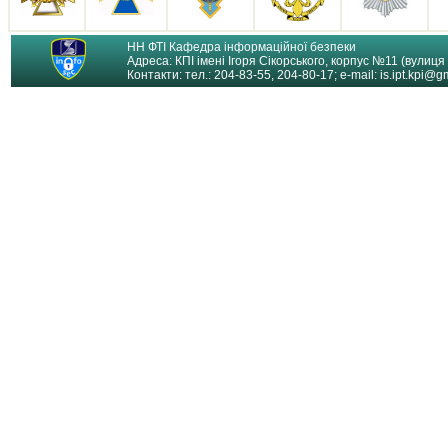
НН ФТІ Кафедра інформаційної безпеки
Адреса: КПІ імені Ігоря Сікорського, корпус №11 (вулиця Я
Контакти: тел.: 204-83-55, 204-80-17; e-mail: is.ipt.kpi@gm