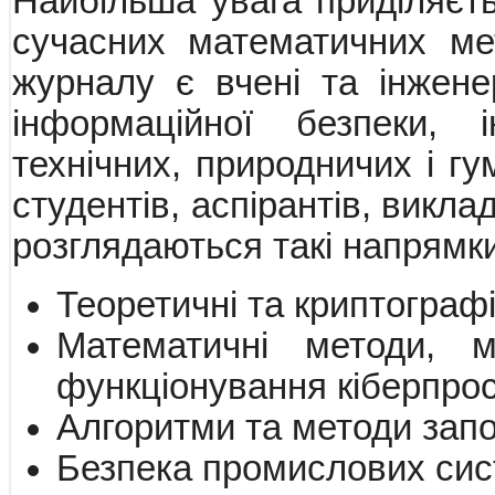
Найбільша увага приділяєт
сучасних математичних мет
журналу є вчені та інженер
інформаційної безпеки, і
технічних, природничих і г
студентів, аспірантів, викла
розглядаються такі напрямк
Теоретичні та криптограф
Математичні методи, м
функціонування кіберпро
Алгоритми та методи запоб
Безпека промислових сис